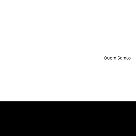
A L
Início
Quem Somos
 IS O R Y