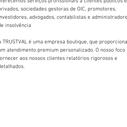
oferecemos serviços profissionais a clientes públicos e
privados, sociedades gestoras de OIC, promotores,
investidores, advogados, contabilistas e administrador
de insolvência
A TRUSTVAL é uma empresa boutique, que proporcion
um atendimento premium personalizado. O nosso foco
fornecer aos nossos clientes relatórios rigorosos e
detalhados.