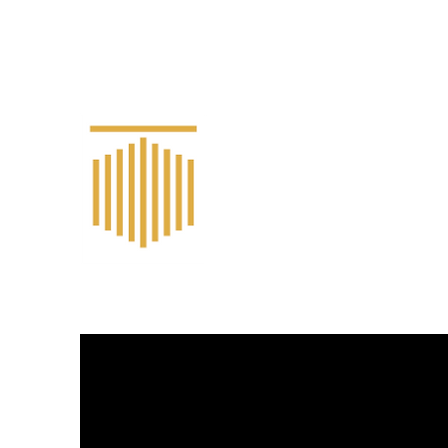
trustval@trustval.pt
T R U S T V 
P R O P E R T Y V A L U A T I O N & A D V