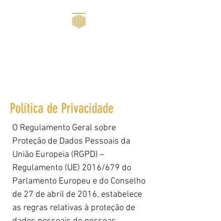
T R U S T V A L
P R O P E R T Y V A L U A T I O N & A D V IS O R Y
Política de Privacidade
O Regulamento Geral sobre
Proteção de Dados Pessoais da
União Europeia (RGPD) –
Regulamento (UE) 2016/679 do
Parlamento Europeu e do Conselho
de 27 de abril de 2016, estabelece
as regras relativas à proteção de